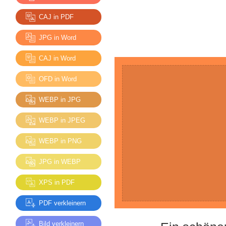
CAJ in PDF
JPG in Word
CAJ in Word
OFD in Word
WEBP in JPG
WEBP in JPEG
WEBP in PNG
JPG in WEBP
XPS in PDF
PDF verkleinern
Bild verkleinern