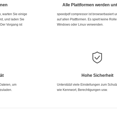
enen
Alle Plattformen werden unt
, warten Sie einige
speedpdf compressor ist browserbasiert un
rd, und laden Sie
auf allen Plattformen. Es spielt keine Roll
 Der Vorgang ist
Windows oder Linux verwenden.
ät
Hohe Sicherheit
Dateien, um
Unterstützt viele Einstellungen zum Schutz
zuladen.
wie Kennwort, Berechtigungen usw.