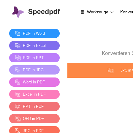
Werkzeuge
Konver
PDF in Word
PDF in Excel
Konvertieren
PDF in PPT
PDF in JPG
JPG in
Word in PDF
Excel in PDF
PPT in PDF
OFD in PDF
JPG in PDF