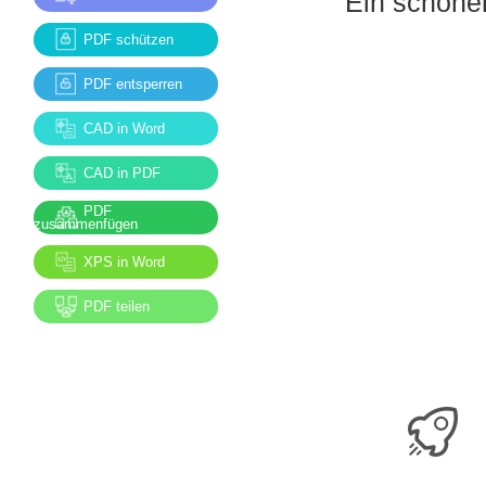
Ein schöne
PDF schützen
PDF entsperren
CAD in Word
CAD in PDF
PDF
zusammenfügen
XPS in Word
PDF teilen