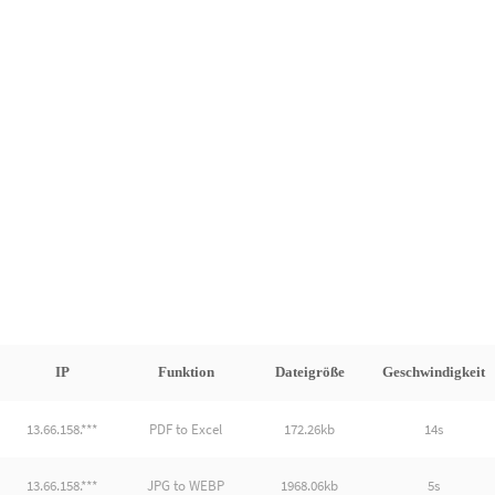
IP
Funktion
Dateigröße
Geschwindigkeit
13.66.158.***
PDF to Excel
172.26kb
14s
13.66.158.***
JPG to WEBP
1968.06kb
5s