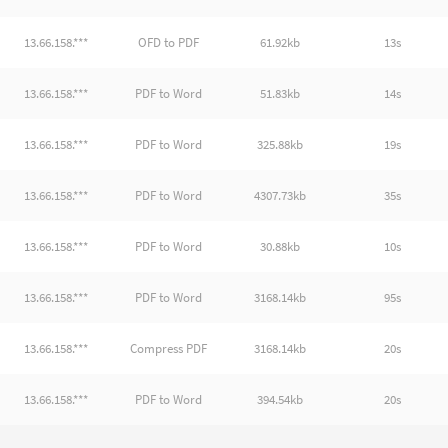
13.66.158.***
OFD to PDF
61.92kb
13s
13.66.158.***
PDF to Word
51.83kb
14s
13.66.158.***
PDF to Word
325.88kb
19s
13.66.158.***
PDF to Word
4307.73kb
35s
13.66.158.***
PDF to Word
30.88kb
10s
13.66.158.***
PDF to Word
3168.14kb
95s
13.66.158.***
Compress PDF
3168.14kb
20s
13.66.158.***
PDF to Word
394.54kb
20s