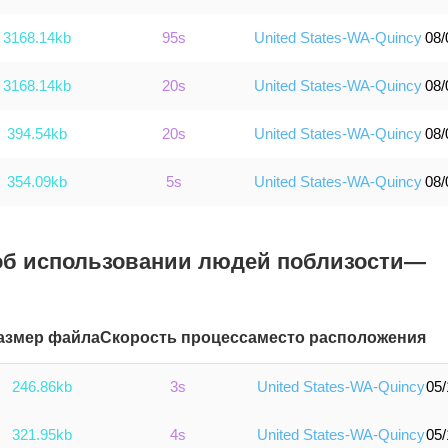
3168.14kb
95s
United States-WA-Quincy
08/
3168.14kb
20s
United States-WA-Quincy
08/
394.54kb
20s
United States-WA-Quincy
08/
354.09kb
5s
United States-WA-Quincy
08/
об использовании людей поблизости—
азмер файла
Скорость процесса
место расположения
246.86kb
3s
United States-WA-Quincy
05/
321.95kb
4s
United States-WA-Quincy
05/