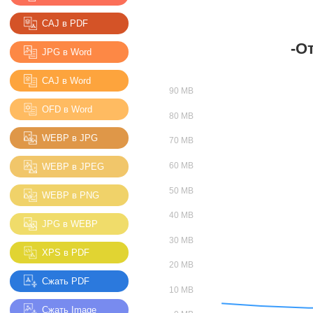
CAJ в PDF
-О
JPG в Word
CAJ в Word
OFD в Word
WEBP в JPG
WEBP в JPEG
WEBP в PNG
JPG в WEBP
XPS в PDF
Сжать PDF
Сжать Image