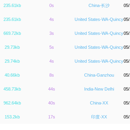
235.61kb
0s
China-长沙
05/
235.61kb
4s
United States-WA-Quincy
05/
669.72kb
3s
United States-WA-Quincy
05/
29.73kb
5s
United States-WA-Quincy
05/
29.74kb
4s
United States-WA-Quincy
05/
40.66kb
8s
China-Ganzhou
05/
458.73kb
44s
India-New Delhi
05/
962.64kb
40s
China-XX
05/
153.2kb
17s
印度-XX
05/