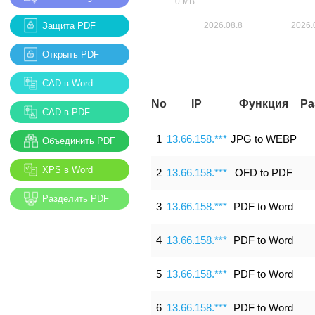
Защита PDF
Открыть PDF
CAD в Word
No
IP
Функция
Ра
CAD в PDF
1
13.66.158.***
JPG to WEBP
Объединить PDF
XPS в Word
2
13.66.158.***
OFD to PDF
Разделить PDF
3
13.66.158.***
PDF to Word
4
13.66.158.***
PDF to Word
5
13.66.158.***
PDF to Word
6
13.66.158.***
PDF to Word