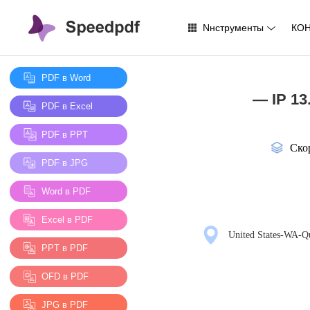
Nнструменты
КО
PDF в Word
— IP 13
PDF в Excel
PDF в PPT
Ско
PDF в JPG
Word в PDF
Excel в PDF
United States-WA-Q
PPT в PDF
OFD в PDF
JPG в PDF