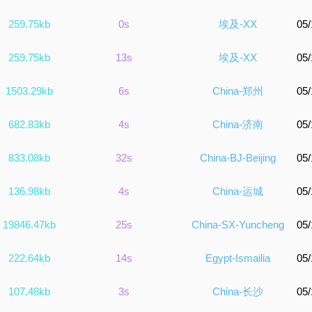
259.75kb
0s
埃及-XX
05/
259.75kb
13s
埃及-XX
05/
1503.29kb
6s
China-郑州
05/
682.83kb
4s
China-济南
05/
833.08kb
32s
China-BJ-Beijing
05/
136.98kb
4s
China-运城
05/
19846.47kb
25s
China-SX-Yuncheng
05/
222.64kb
14s
Egypt-Ismailia
05/
107.48kb
3s
China-长沙
05/