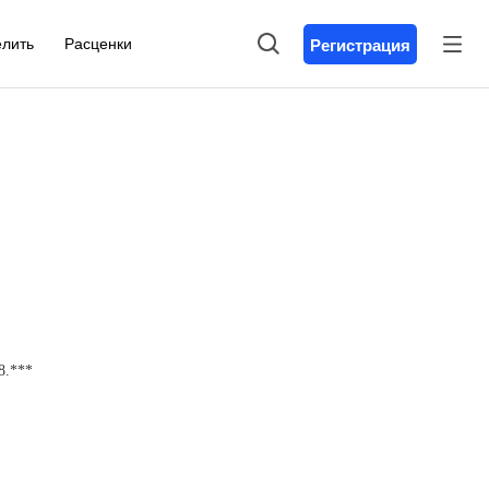
елить
Расценки
Регистрация
8.***