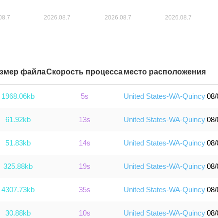
змер файла
Скорость процесса
место расположения
1968.06kb
5s
United States-WA-Quincy
08/
61.92kb
13s
United States-WA-Quincy
08/
51.83kb
14s
United States-WA-Quincy
08/
325.88kb
19s
United States-WA-Quincy
08/
4307.73kb
35s
United States-WA-Quincy
08/
30.88kb
10s
United States-WA-Quincy
08/