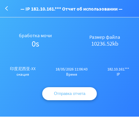
— IP 182.10.161.*** Отчет об использовании —
бработка мочи
Размер файла
0s
10236.52kb
印度尼西亚-XX
18/05/2026 11:06:43
182.10.161.***
Время
IP
окация
Отправка отчета