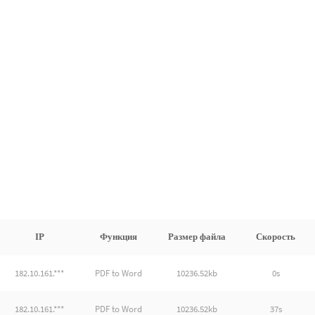
IP
Функция
Размер файла
Скорость
182.10.161.***
PDF to Word
10236.52kb
0s
182.10.161.***
PDF to Word
10236.52kb
37s