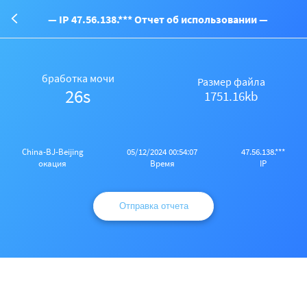
— IP 47.56.138.*** Отчет об использовании —
бработка мочи
Размер файла
26s
1751.16kb
China-BJ-Beijing
05/12/2024 00:54:07
47.56.138.***
окация
Время
IP
Отправка отчета