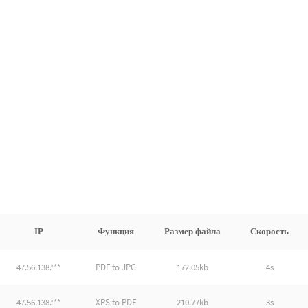
IP
Функция
Размер файла
Скорость
47.56.138.***
PDF to JPG
172.05kb
4s
47.56.138.***
XPS to PDF
210.77kb
3s