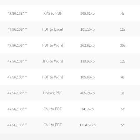
47.56.138.***
XPS to PDF
565.51kb
4s
47.56.138.***
PDF to Excel
101.16kb
12s
47.56.138.***
PDF to Word
262.82kb
30s
47.56.138.***
JPG to Word
139.52kb
12s
47.56.138.***
PDF to Word
105.89kb
4s
47.56.138.***
Unlock PDF
405.24kb
3s
47.56.138.***
CAJ to PDF
141.6kb
5s
47.56.138.***
CAJ to PDF
1214.57kb
5s