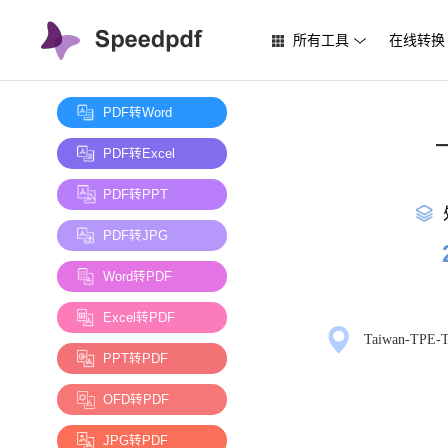
所有工具
在线转换
PDF转Word
PDF转Excel
PDF转PPT
PDF转JPG
Word转PDF
Excel转PDF
Taiwan-TPE-T
PPT转PDF
OFD转PDF
JPG转PDF