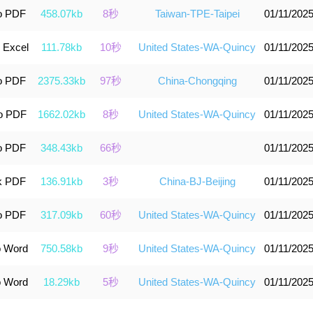
o PDF
458.07kb
8秒
Taiwan-TPE-Taipei
01/11/2025
 Excel
111.78kb
10秒
United States-WA-Quincy
01/11/2025
o PDF
2375.33kb
97秒
China-Chongqing
01/11/2025
o PDF
1662.02kb
8秒
United States-WA-Quincy
01/11/2025
o PDF
348.43kb
66秒
01/11/2025
k PDF
136.91kb
3秒
China-BJ-Beijing
01/11/2025
o PDF
317.09kb
60秒
United States-WA-Quincy
01/11/2025
o Word
750.58kb
9秒
United States-WA-Quincy
01/11/2025
o Word
18.29kb
5秒
United States-WA-Quincy
01/11/2025