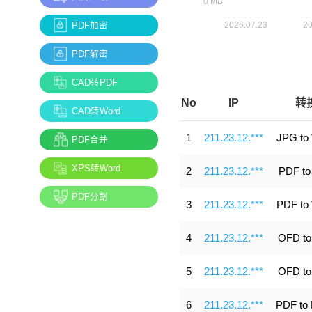
PDF加密
PDF解密
CAD转PDF
No
IP
转
CAD转Word
1
211.23.12.***
JPG to
PDF合并
XPS转Word
2
211.23.12.***
PDF to
PDF分割
3
211.23.12.***
PDF to
4
211.23.12.***
OFD to
5
211.23.12.***
OFD to
6
211.23.12.***
PDF to 