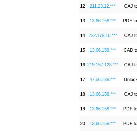
12
211.23.12.***
CAJ t
13
13.66.158.***
PDF to
14
222.178.10.***
CAJ t
15
13.66.158.***
CAD t
16
219.157.128.***
CAJ t
17
47.56.138.***
Unloc
18
13.66.158.***
CAJ t
19
13.66.158.***
PDF t
20
13.66.158.***
PDF t