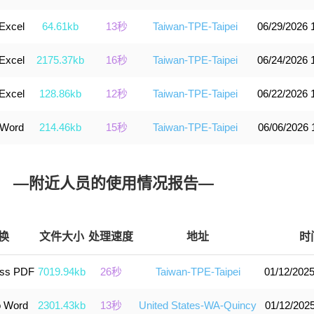
Excel
64.61kb
13秒
Taiwan-TPE-Taipei
06/29/2026 
Excel
2175.37kb
16秒
Taiwan-TPE-Taipei
06/24/2026 
Excel
128.86kb
12秒
Taiwan-TPE-Taipei
06/22/2026 
 Word
214.46kb
15秒
Taiwan-TPE-Taipei
06/06/2026 
—附近人员的使用情况报告—
换
文件大小
处理速度
地址
时
ss PDF
7019.94kb
26秒
Taiwan-TPE-Taipei
01/12/2025
o Word
2301.43kb
13秒
United States-WA-Quincy
01/12/2025