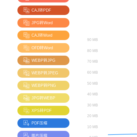
CAJ转PDF
JPG转Word
CAJ转Word
OFD转Word
WEBP转JPG
WEBP转JPEG
WEBP转PNG
JPG转WEBP
XPS转PDF
PDF压缩
图片压缩