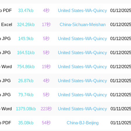
to PDF
33.47kb
4秒
United States-WA-Quincy
01/12/2025
 Excel
324.26kb
17秒
China-Sichuan-Meishan
01/12/2025
o JPG
149.9kb
5秒
United States-WA-Quincy
01/12/2025
o JPG
164.51kb
5秒
United States-WA-Quincy
01/12/2025
o Word
754.86kb
19秒
United States-WA-Quincy
01/12/2025
o JPG
26.87kb
4秒
United States-WA-Quincy
01/12/2025
o JPG
79.74kb
5秒
United States-WA-Quincy
01/12/2025
o Word
1379.08kb
223秒
United States-WA-Quincy
01/11/2025
o PDF
35.08kb
54秒
China-BJ-Beijing
01/11/2025